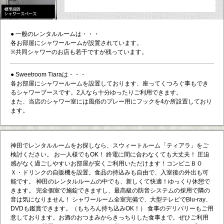
● 一般のレンタルルームは・・・
各お部屋にシャワールームが設置されています。
※共同シャワーのお店も若干ですが残っています。
● Sweetroom Tiaraは・・・
各お部屋にシャワールームを設置しております、座ってくつろぐ事もでき
るシャワーブースです。2人なら十分ゆったりご利用できます。
また、当店のシャワー室には風俗のプレー用にフックを4か所設置しており
ます。
神田でレンタルルームをお探しなら、スウィートルーム「ティアラ」をご
検討ください。 お一人様でもOK！ 終電に間に合わなくても大丈夫！ 圧迫
感がなく過ごしやすいお部屋が安くご利用いただけます！コンビニＢＯ
Ｘ・ドリンクの自販機を設置。食品の持込みも自由で、入室後の外出も可
能です。 神田のレンタルルームの中でも、新しくて快適！ゆっくり休憩で
きます。 完全個室で施錠できますし、最高級の防音システムの採用で隣の
音は気になりません！ シャワールーム全室完備で、大型テレビでBlu-ray、
DVDも鑑賞できます。（もちろん持ち込みOK！） 食事のデリバリーもご用
意しております。お酒のおつまみからきっちりした食事まで。ぜひご利用