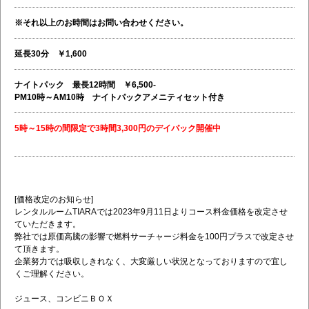
※それ以上のお時間はお問い合わせください。
延長30分 ￥1,600
ナイトパック 最長12時間 ￥6,500-
PM10時～AM10時 ナイトパックアメニティセット付き
5時～15時の間限定で3時間3,300円のデイパック開催中
[価格改定のお知らせ]
レンタルルームTIARAでは2023年9月11日よりコース料金価格を改定させ
ていただきます。
弊社では原価高騰の影響で燃料サーチャージ料金を100円プラスで改定させ
て頂きます。
企業努力では吸収しきれなく、大変厳しい状況となっておりますので宜し
くご理解ください。
ジュース、コンビニＢＯＸ